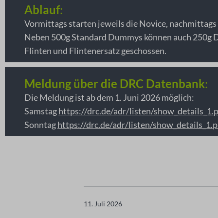
Ablauf
:
Vormittags starten jeweils die Novice, nachmittags
Neben 500g Standard Dummys können auch 250g D
Flinten und Flintenersatz geschossen.
Meldung über die DRC Datenbank
:
Die Meldung ist ab dem 1. Juni 2026 möglich:
Samstag
https://drc.de/adr/listen/show_details_1
Sonntag
https://drc.de/adr/listen/show_details_1
Veröffentlicht
11. Juli 2026
am