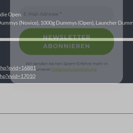
 die Open.
ummys (Novice), 1000g Dummys (Open), Launcher Dummys
Wir senden keinen Spam! Erfahre mehr in
unserer
Datenschutzerklärung
.
.php?evid=16881
.php?evid=17010