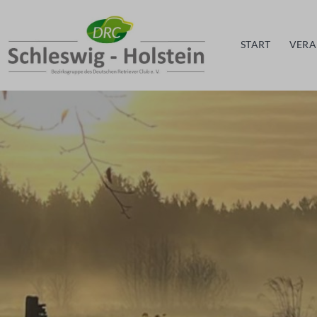
Zum
Inhalt
START
VERA
springen
DRC
BZG
Schleswig-
Holstein