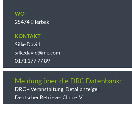
WO
25474 Ellerbek
KONTAKT
Silke David
silkedavid@me.com
0171 177 77 89
Meldung über die DRC Datenbank:
DRC – Veranstaltung, Detailanzeige |
Deutscher Retriever Club e. V.