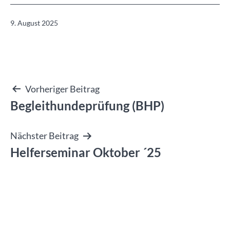
Veröffentlicht
9. August 2025
am
Beitragsnavigation
Vorheriger Beitrag
Begleithundeprüfung (BHP)
Nächster Beitrag
Helferseminar Oktober ´25