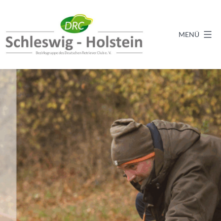
Zum
Inhalt
springen
MENÜ
DRC
BZG
Schleswig-
Holstein